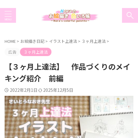
HOME
>
お絵描き日記
>
イラスト上達法
>
３ヶ月上達法
>
広告
３ヶ月上達法
【３ヶ月上達法】 作品づくりのメイ
キング紹介 前編
2022年2月1日
2025年12月5日