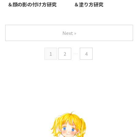
＆顔の影の付け方研究
＆塗り方研究
Next »
1
2
…
4