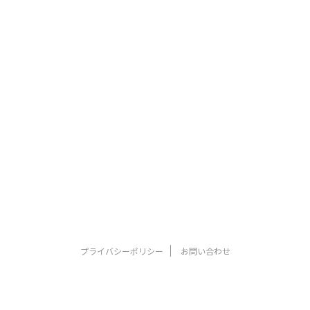
プライバシーポリシー
お問い合わせ
Noraのお絵描き 色いろ帳
© 2026 Noraのお絵描き 色いろ帳